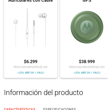
Auriculares con Cable
GPS
$
6.299
$
38.999
PRECIO SIN IMPUESTOS $5.206
PRECIO SIN IMPUESTOS $35.293
+20%
OFF
EN 1 PAGO
+20%
OFF
EN 1 PAGO
Información del producto
CARACTERÍSTICAS
ESPECIFICACIONES