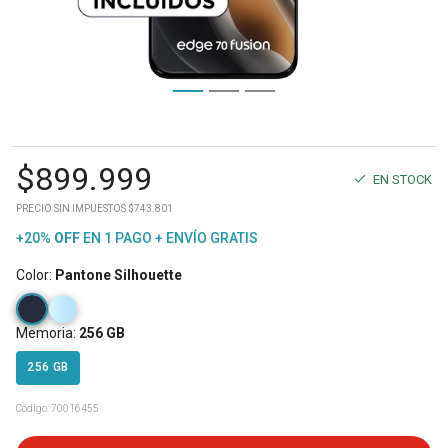
$
899.999
EN STOCK
PRECIO SIN IMPUESTOS $743.801
+20%
OFF
EN 1 PAGO + ENVÍO GRATIS
Color
:
Pantone Silhouette
Memoria
:
256 GB
256 GB
Código:
70016455