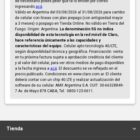
de necesitarlo podés pedir que te lo envíen por correo
ingresando
acá
.
Válido en Argentina del 03/08/2026 al 31/08/2026 para cambio
de celular con líneas con plan prepago (con antigüedad mayor
a 3 meses) o pospago en Tienda Online. No válido en Tierra del
Fuego. Origen: Argentina.
La denominación 5G no indica
disponibilidad de esta tecnología en la red móvil de Claro,
hace referencia únicamente a las capacidades y
características del equipo.
Celular apto tecnología 4G/LTE,
según disponibilidad técnica y geográfica. Financiación: venta
en tu próxima factura sujeta a aprobación crediticia del cliente
y al valor del celular, para ver otros medios de pago disponibles
a la fecha ingresa a
acá
. El descuento se ve reflejado en el
precio publicado. Condiciones en www.claro.com.ar. El cliente
deberá contar con un chip 4G LTE y realizar actualización del
software de su celular. AMX Argentina S.A. CUIT: 30-66328849-
7 Av. de Mayo 878 CABA, Tel.: 0800-123-0611.
Tienda