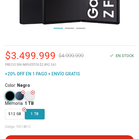
$
3.499.999
$
4.999.999
EN STOCK
PRECIO SIN IMPUESTOS $2.892.561
+20%
OFF
EN 1 PAGO + ENVÍO GRATIS
Color
:
Negro
Memoria
:
1 TB
512 GB
1 TB
Código:
70014812