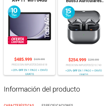
A9+ 11'' WiFi 64GB
Buds3 Auriculares
Bluetooth
$
485.999
$
254.999
$
539.999
$
299.999
PRECIO SIN IMPUESTOS $439.818
PRECIO SIN IMPUESTOS $210.743
+20%
OFF
EN 1 PAGO + ENVÍO
+20%
OFF
EN 1 PAGO + ENVÍO
GRATIS
GRATIS
Información del producto
CARACTERÍSTICAS
ESPECIFICACIONES