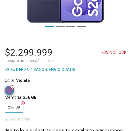
$
2.299.999
SIN STOCK
PRECIO SIN IMPUESTOS $1.900.826
+20%
OFF
EN 1 PAGO + ENVÍO GRATIS
Color
:
Violeta
Memoria
:
256 GB
256 GB
Código:
70016480
¡No te lo pierdas! Dejanos tu email y te avisaremos