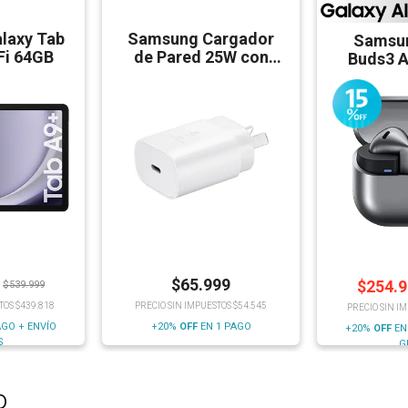
laxy Tab
Samsung Cargador
Samsun
iFi 64GB
de Pared 25W con
Buds3 A
Cable
Blu
$
65.999
$
254.
$
539.999
TOS $439.818
PRECIO SIN IMPUESTOS $54.545
PRECIO SIN I
AGO + ENVÍO
+20%
OFF
EN 1 PAGO
+20%
OFF
EN
S
G
o