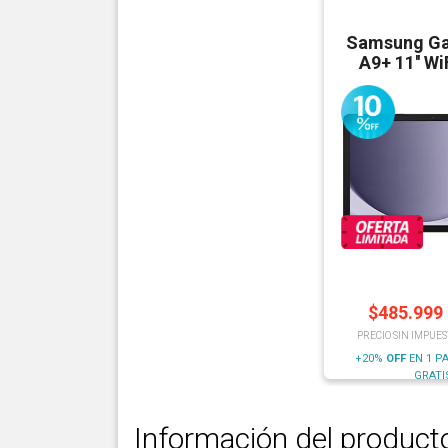
Samsung Ga
A9+ 11'' W
$
485.999
PRECIO SIN IMPUES
+20%
OFF
EN 1 P
GRATI
Información del product