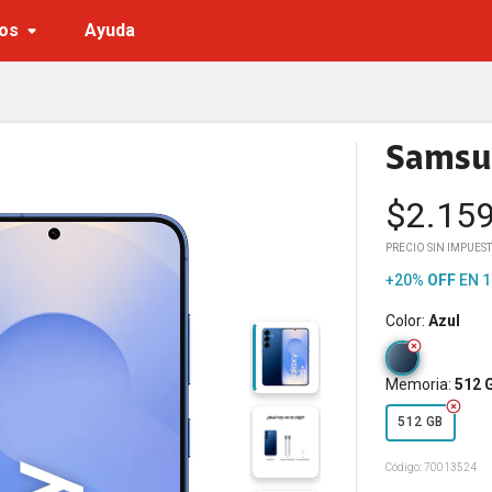
os
Ayuda
Samsun
$
2.15
PRECIO SIN IMPUEST
+20%
OFF
EN 1
Color
:
Azul
Memoria
:
512 
512 GB
Código:
70013524