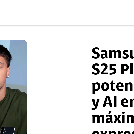
Samsu
S25 Pl
poten
y AI e
máxi