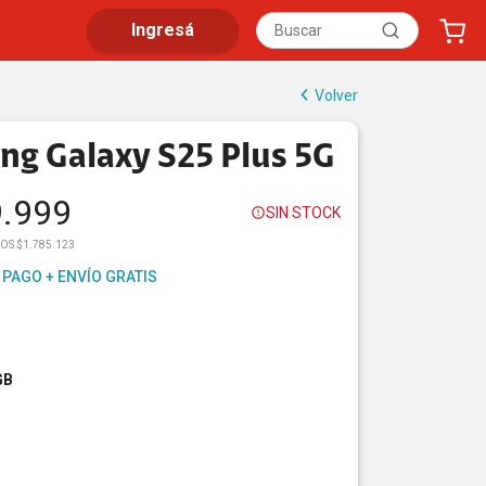
Ingresá
Volver
g Galaxy S25 Plus 5G
9.999
SIN STOCK
OS $1.785.123
 PAGO + ENVÍO GRATIS
GB