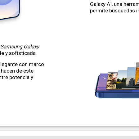
Galaxy AI, una herra
permite búsquedas in
l
Samsung Galaxy
e y sofisticada.
elegante con marco
, hacen de este
tre potencia y