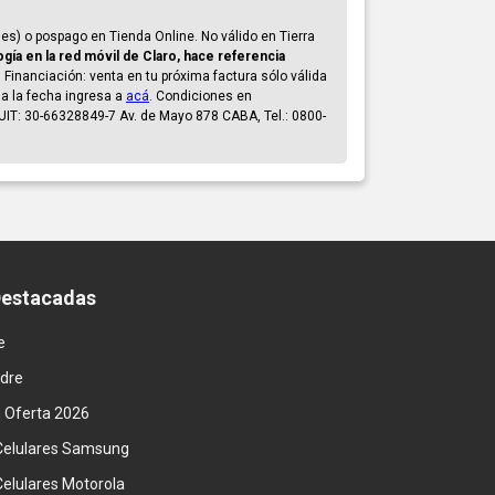
s) o pospago en Tienda Online. No válido en Tierra
gía en la red móvil de Claro, hace referencia
 Financiación: venta en tu próxima factura sólo válida
s a la fecha ingresa a
acá
. Condiciones en
CUIT: 30-66328849-7 Av. de Mayo 878 CABA, Tel.: 0800-
Destacadas
e
adre
n Oferta 2026
Celulares Samsung
Celulares Motorola