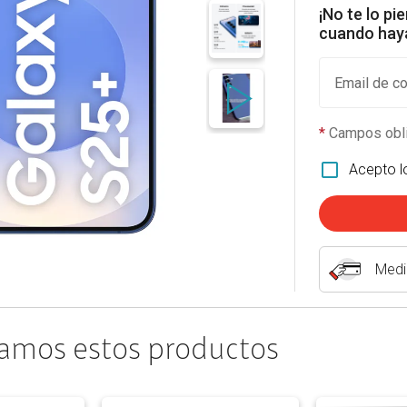
¡No te lo pi
cuando haya
Email de co
*
Campos obli
Acepto 
Medi
amos estos productos