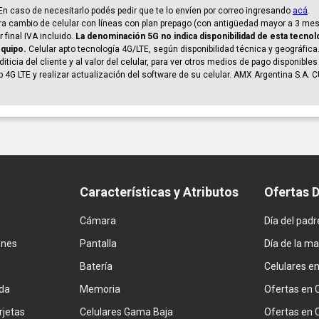
. En caso de necesitarlo podés pedir que te lo envíen por correo ingresando
acá
.
a cambio de celular con líneas con plan prepago (con antigüedad mayor a 3 mese
 final IVA incluido.
La denominación 5G no indica disponibilidad de esta tecnolo
equipo.
Celular apto tecnología 4G/LTE, según disponibilidad técnica y geográfica.
ticia del cliente y al valor del celular, para ver otros medios de pago disponible
p 4G LTE y realizar actualización del software de su celular. AMX Argentina S.A. 
Características y Atributos
Ofertas 
Cámara
Día del padr
ones
Pantalla
Día de la m
Batería
Celulares e
da
Memoria
Ofertas en 
rjetas
Celulares Gama Baja
Ofertas en 