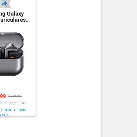
g Galaxy
uriculares
etooth
999
$
299.999
MPUESTOS $210.743
 1 PAGO + ENVÍO
RATIS