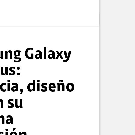
ng Galaxy
us:
cia, diseño
n su
ma