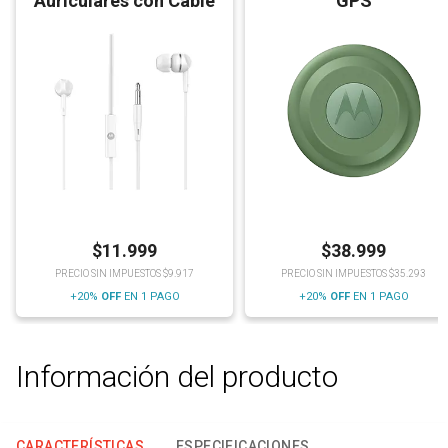
Auriculares con Cable
GPS
$
11.999
$
38.999
PRECIO SIN IMPUESTOS $9.917
PRECIO SIN IMPUESTOS $35.293
+20%
OFF
EN 1 PAGO
+20%
OFF
EN 1 PAGO
Información del producto
CARACTERÍSTICAS
ESPECIFICACIONES