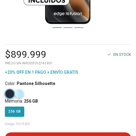
$
899.999
EN STOCK
PRECIO SIN IMPUESTOS $743.801
+20%
OFF
EN 1 PAGO + ENVÍO GRATIS
Color
:
Pantone Silhouette
Memoria
:
256 GB
256 GB
Código:
70016455