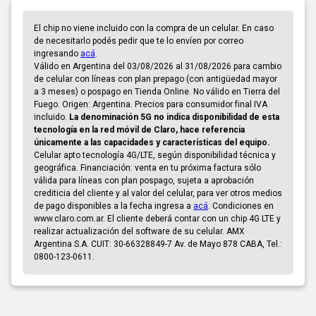
El chip no viene incluido con la compra de un celular. En caso
de necesitarlo podés pedir que te lo envíen por correo
ingresando
acá
.
Válido en Argentina del 03/08/2026 al 31/08/2026 para cambio
de celular con líneas con plan prepago (con antigüedad mayor
a 3 meses) o pospago en Tienda Online. No válido en Tierra del
Fuego. Origen: Argentina. Precios para consumidor final IVA
incluido.
La denominación 5G no indica disponibilidad de esta
tecnología en la red móvil de Claro, hace referencia
únicamente a las capacidades y características del equipo.
Celular apto tecnología 4G/LTE, según disponibilidad técnica y
geográfica. Financiación: venta en tu próxima factura sólo
válida para líneas con plan pospago, sujeta a aprobación
crediticia del cliente y al valor del celular, para ver otros medios
de pago disponibles a la fecha ingresa a
acá
. Condiciones en
www.claro.com.ar. El cliente deberá contar con un chip 4G LTE y
realizar actualización del software de su celular. AMX
Argentina S.A. CUIT: 30-66328849-7 Av. de Mayo 878 CABA, Tel.:
0800-123-0611.