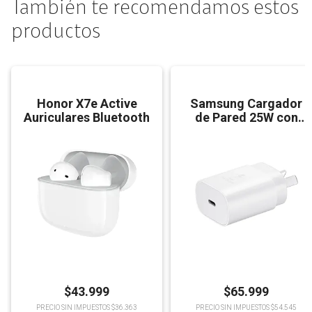
También te recomendamos estos
productos
Honor X7e Active
Samsung Cargador
Auriculares Bluetooth
de Pared 25W con
Cable
$
43.999
$
65.999
PRECIO SIN IMPUESTOS $36.363
PRECIO SIN IMPUESTOS $54.545