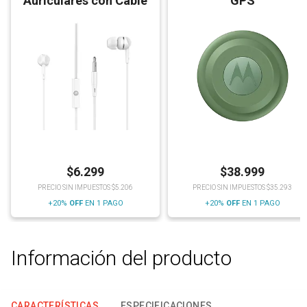
Auriculares con Cable
GPS
$
6.299
$
38.999
PRECIO SIN IMPUESTOS $5.206
PRECIO SIN IMPUESTOS $35.293
+20%
OFF
EN 1 PAGO
+20%
OFF
EN 1 PAGO
Información del producto
CARACTERÍSTICAS
ESPECIFICACIONES