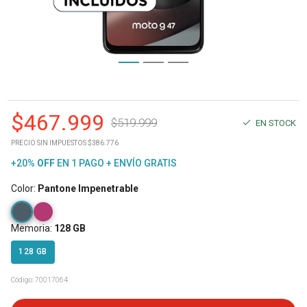
$
467.999
$
519.999
EN STOCK
PRECIO SIN IMPUESTOS $386.776
+20%
OFF
EN 1 PAGO + ENVÍO GRATIS
Color
:
Pantone Impenetrable
Memoria
:
128 GB
128 GB
Código:
70017064