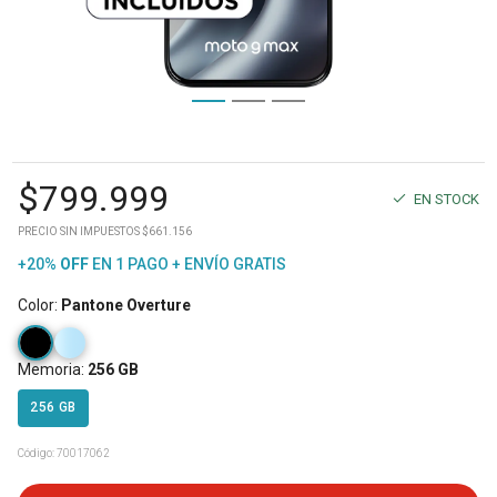
$
799.999
EN STOCK
PRECIO SIN IMPUESTOS $661.156
+20%
OFF
EN 1 PAGO + ENVÍO GRATIS
Color
:
Pantone Overture
Memoria
:
256 GB
256 GB
Código:
70017062