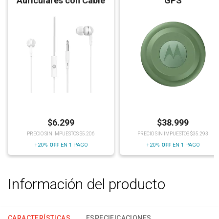
Auriculares con Cable
GPS
$
6.299
$
38.999
PRECIO SIN IMPUESTOS $5.206
PRECIO SIN IMPUESTOS $35.293
+20%
OFF
EN 1 PAGO
+20%
OFF
EN 1 PAGO
Información del producto
CARACTERÍSTICAS
ESPECIFICACIONES