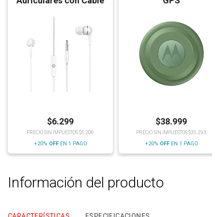
Auriculares con Cable
GPS
$
6.299
$
38.999
PRECIO SIN IMPUESTOS $5.206
PRECIO SIN IMPUESTOS $35.293
+20%
OFF
EN 1 PAGO
+20%
OFF
EN 1 PAGO
Información del producto
CARACTERÍSTICAS
ESPECIFICACIONES