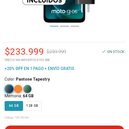
$
233.999
$
259.999
EN STOCK
PRECIO SIN IMPUESTOS $193.388
+20%
OFF
EN 1 PAGO + ENVÍO GRATIS
Color
:
Pantone Tapestry
Memoria
:
64 GB
64 GB
128 GB
Código:
70016044