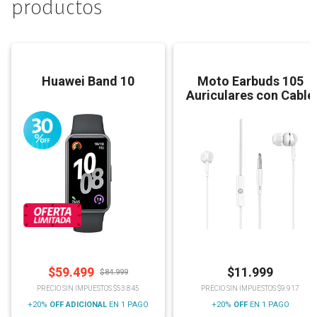
productos
Huawei Band 10
Moto Earbuds 105
Auriculares con Cable
$
59.499
$
11.999
$
84.999
PRECIO SIN IMPUESTOS $53.845
PRECIO SIN IMPUESTOS $9.917
+20%
OFF
ADICIONAL
EN 1 PAGO
+20%
OFF
EN 1 PAGO