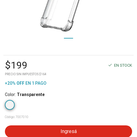
$
199
EN STOCK
PRECIO SIN IMPUESTOS $164
+20%
OFF
EN 1 PAGO
Color
:
Transparente
Código:
7007010
Ingresá