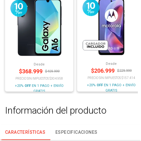
Desde
Desde
$
206.999
$
368.999
$
229.999
$
409.999
PRECIO SIN IMPUESTOS $157.414
PRECIO SIN IMPUESTOS $304.958
+20%
OFF
EN 1 PAGO + ENVÍO
+20%
OFF
EN 1 PAGO + ENVÍO
GRATIS
GRATIS
Información del producto
CARACTERÍSTICAS
ESPECIFICACIONES