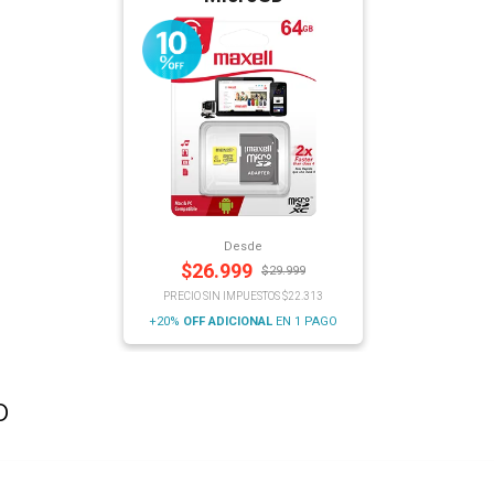
Desde
$
26.999
$
29.999
PRECIO SIN IMPUESTOS $22.313
+20%
OFF
ADICIONAL
EN 1 PAGO
o