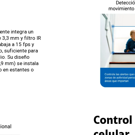
ente integra un
e 3,3 mm y filtro IR
baja a 15 fps y
o, suficiente para
dio. Su diseño
,9 mm) se instala
o en estantes o
Control