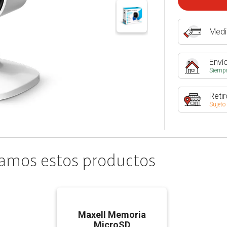
Medi
Envío
Siempr
Retir
Sujeto
amos estos productos
Maxell Memoria
MicroSD