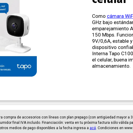
celular
Como
cámara WiF
GHz bajo estánda
emparejamiento AP
150 Mbps. Funcio
9V/0,6A, estable y
dispositivo confia
Interna Tapo C100
el celular, buena 
almacenamiento.
ra compra de accesorios con líneas con plan prepago (con antigüedad mayor a 3
umidor final IVA incluido. Financiación: venta en tu próxima factura sólo válida 
er otros medios de pago disponibles a la fecha ingresa a
acá
. Condiciones en www.