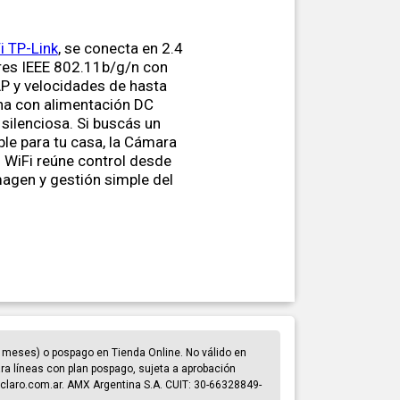
i TP-Link
, se conecta en 2.4
res IEEE 802.11b/g/n con
 y velocidades de hasta
na con alimentación DC
 silenciosa. Si buscás un
ble para tu casa, la Cámara
 WiFi reúne control desde
imagen y gestión simple del
 meses) o pospago en Tienda Online. No válido en
para líneas con plan pospago, sujeta a aprobación
claro.com.ar. AMX Argentina S.A. CUIT: 30-66328849-