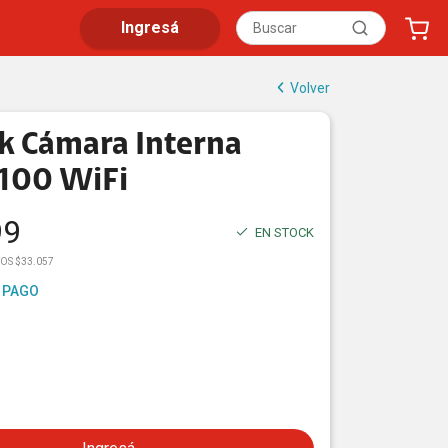
Ingresá
Volver
k Cámara Interna
100 WiFi
99
EN STOCK
OS $33.057
 PAGO