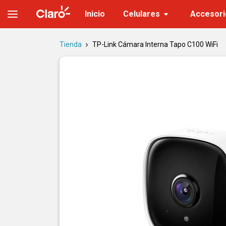
Cámara Interna Tapo C100 WiFi | Full HD y visión nocturna
Inicio
Celulares
Accesori
Tienda
TP-Link Cámara Interna Tapo C100 WiFi