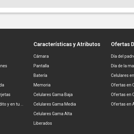
Características y Atributos
Ofertas 
Cámara
Día del padr
ones
Pantalla
Día de la m
Batería
Celulares e
da
Memoria
Ofertas en 
rjetas
Celulares Gama Baja
Ofertas en 
Combiná tarjeta de crédito y en tu factura
Celulares Gama Media
Ofertas en 
Celulares Gama Alta
Liberados