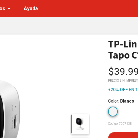
os
Ayuda
TP-Lin
Tapo C
$
39.9
PRECIO SIN IMPUEST
+20%
OFF
EN 1
Color
:
Blanco
Código:
7007138