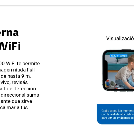
erna
WiFi
0 WiFi te permite
agen nítida Full
 de hasta 9 m.
vivo, revisás
dad de detección
idireccional suma
lante que sirve
 calmar a tus