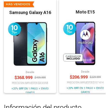
Moto E15
Samsung Galaxy A16
Desde
Desde
$
206.999
$
368.999
$
229.999
$
409.999
PRECIO SIN IMPUESTOS $157.414
PRECIO SIN IMPUESTOS $304.958
+20%
OFF
EN 1 PAGO + ENVÍO
+20%
OFF
EN 1 PAGO + ENVÍO
GRATIS
GRATIS
Información del producto