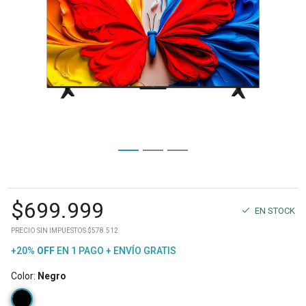
$
699.999
EN STOCK
PRECIO SIN IMPUESTOS $578.512
+20%
OFF
EN 1 PAGO + ENVÍO GRATIS
Color
:
Negro