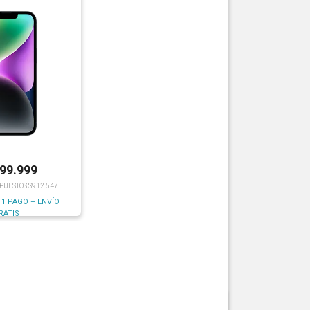
199.999
MPUESTOS $912.547
 1 PAGO + ENVÍO
RATIS