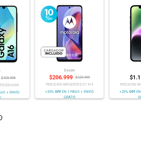
Desde
e
$
206.999
$
1.
$
229.999
$
409.999
PRECIO SIN IMPUESTOS $157.414
PRECIO SIN I
TOS $304.958
+20%
OFF
EN 1 PAGO + ENVÍO
+20%
OFF
EN
AGO + ENVÍO
GRATIS
G
S
o