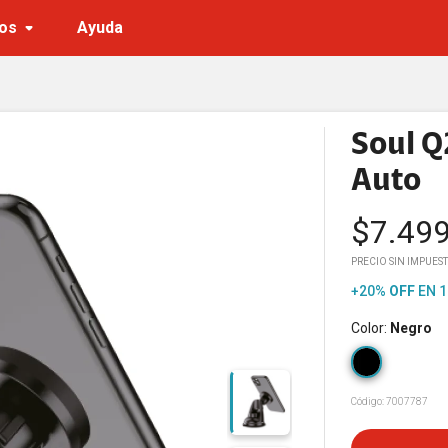
os
Ayuda
Soul Q
Auto
$
7.49
PRECIO SIN IMPUEST
+20%
OFF
EN 1
Color
:
Negro
Código:
7007787