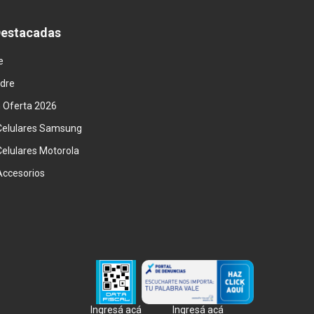
Destacadas
e
adre
n Oferta 2026
Celulares Samsung
Celulares Motorola
Accesorios
Ingresá acá
Ingresá acá