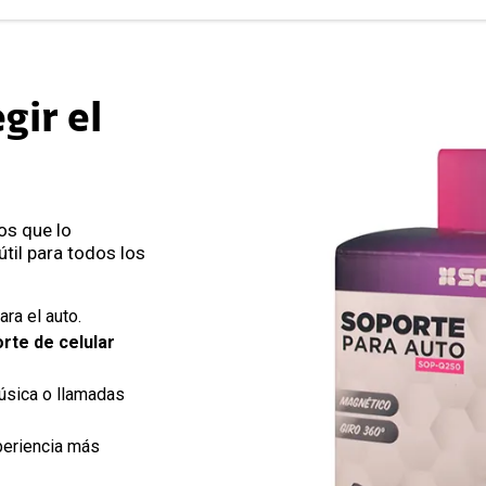
gir el
os que lo
til para todos los
ra el auto.
rte de celular
úsica o llamadas
periencia más