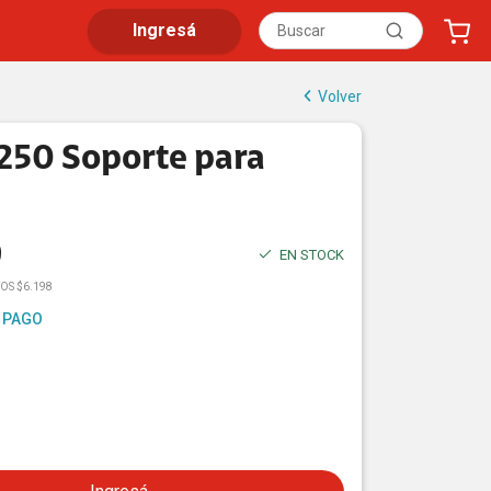
Ingresá
Volver
250 Soporte para
9
EN STOCK
OS $6.198
 PAGO