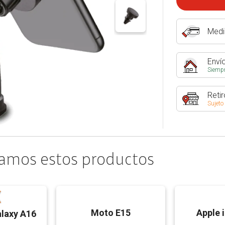
Medi
Envío
Siempr
Retir
Sujeto
amos estos productos
Moto E15
Apple 
laxy A16