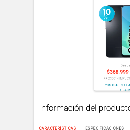
Desd
$
368.999
PRECIO SIN IMPUES
+20%
OFF
EN 1 P
GRATI
Información del product
CARACTERÍSTICAS
ESPECIFICACIONES