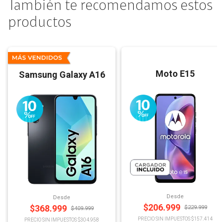
También te recomendamos estos
productos
Moto E15
Samsung Galaxy A16
Desde
Desde
$
206.999
$
368.999
$
229.999
$
409.999
PRECIO SIN IMPUESTOS $157.414
PRECIO SIN IMPUESTOS $304.958