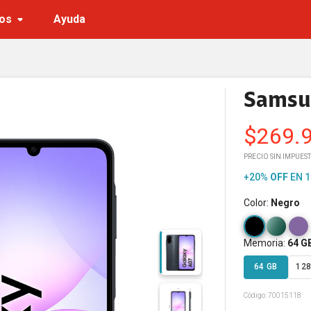
os
Ayuda
Samsu
$
269.
PRECIO SIN IMPUES
+20%
OFF
EN 1
Color
:
Negro
Memoria
:
64 G
64 GB
128
Código:
70015118