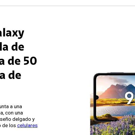
laxy
la de
a de 50
a de
nta a una
a, con una
iseño delgado y
o de los
celulares