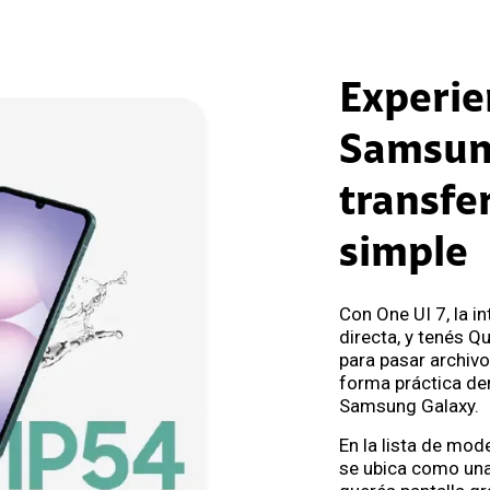
Experie
Samsun
transfe
simple
Con One UI 7, la in
directa, y tenés Q
para pasar archiv
forma práctica de
Samsung Galaxy.
En la lista de mo
se ubica como un