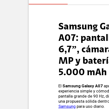
Samsung Ga
A07: pantal
6,7”, cámar
MP y baterí
5.000 mAh
El
Samsung Galaxy A07
apu
experiencia simple y cómod
pantalla grande de 90 Hz, d
una propuesta sólida dentr
Samsung
para uso diario.