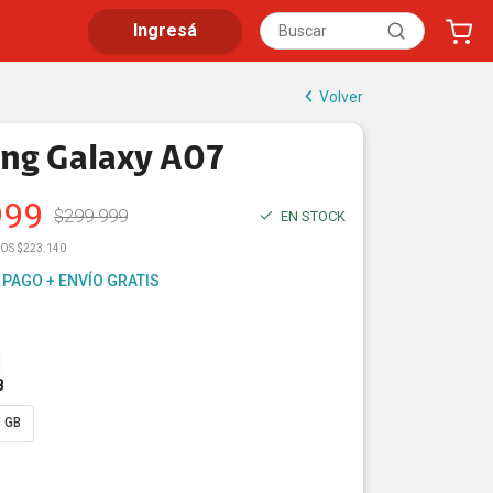
Ingresá
Volver
ng Galaxy A07
999
$
299.999
EN STOCK
TOS $223.140
 PAGO + ENVÍO GRATIS
B
 GB