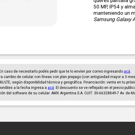
querés pantalla gr
50 MP, IP54 y alm
manteniendo un ma
Samsung Galaxy 
. En caso de necesitarlo podés pedir que te lo envíen por correo ingresando
acá
.
a cambio de celular con líneas con plan prepago (con antigüedad mayor a 3 mese
4G/LTE, según disponibilidad técnica y geográfica. Financiación: venta en tu próxi
sponibles a la fecha ingresa a
acá
. El descuento se ve reflejado en el precio publi
ción del software de su celular. AMX Argentina S.A. CUIT: 30-66328849-7 Av. de 