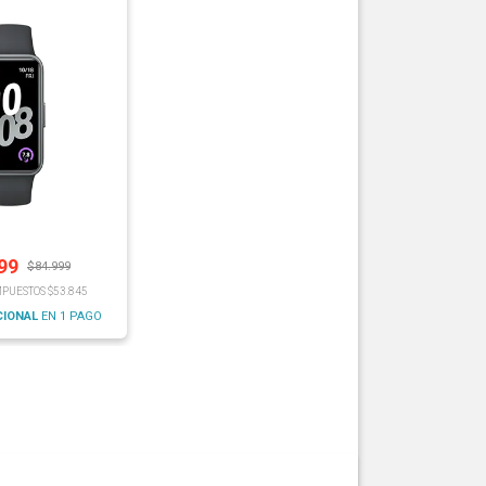
99
$
84.999
MPUESTOS $53.845
CIONAL
EN 1 PAGO