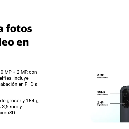
 fotos
deo en
50 MP + 2 MP, con
lfies, incluye
rabación en FHD a
de grosor y 184 g,
ck 3,5 mm y
icroSD.