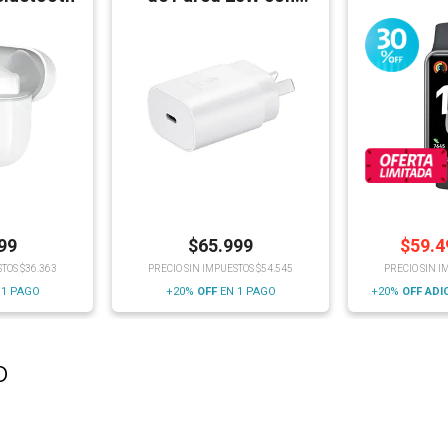
Cable
99
$
65.999
$
59.4
STOS $36.363
PRECIO SIN IMPUESTOS $54.545
PRECIO SIN I
 1 PAGO
+20%
OFF
EN 1 PAGO
+20%
OFF
ADI
o