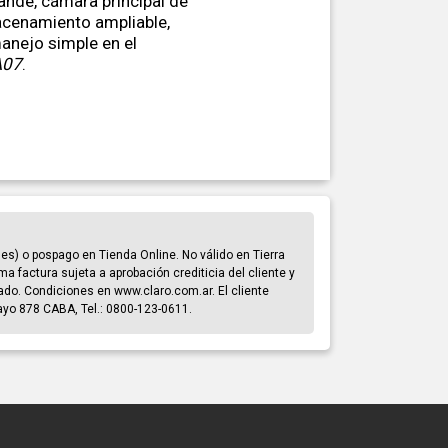
ande, cámara principal de
acenamiento ampliable,
nejo simple en el
A07
.
s) o pospago en Tienda Online. No válido en Tierra
ma factura sujeta a aprobación crediticia del cliente y
cado. Condiciones en www.claro.com.ar. El cliente
Mayo 878 CABA, Tel.: 0800-123-0611.