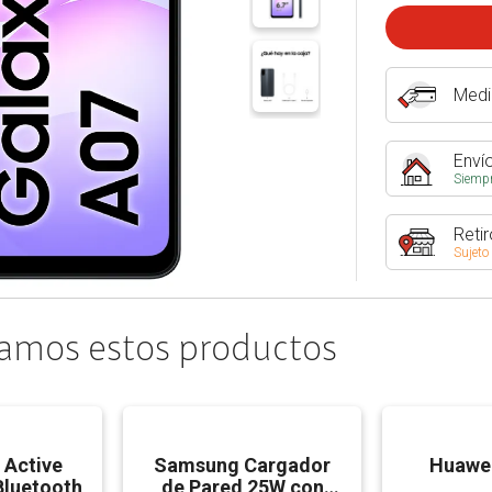
Medi
Envío
Siempr
Retir
Sujeto
amos estos productos
 Active
Samsung Cargador
Huawei
Bluetooth
de Pared 25W con