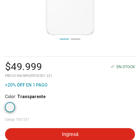
$
49.999
EN STOCK
PRECIO SIN IMPUESTOS $41.321
+20%
OFF
EN 1 PAGO
Color
:
Transparente
Código:
7007237
Ingresá