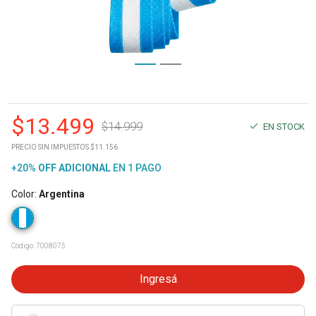
$
13.499
$
14.999
EN STOCK
PRECIO SIN IMPUESTOS $11.156
+20%
OFF
ADICIONAL
EN 1 PAGO
Color
:
Argentina
Código:
7008075
Ingresá