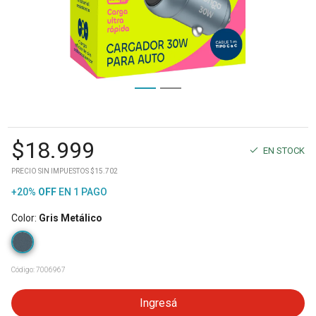
$
18.999
EN STOCK
PRECIO SIN IMPUESTOS $15.702
+20%
OFF
EN 1 PAGO
Color
:
Gris Metálico
Código:
7006967
Ingresá