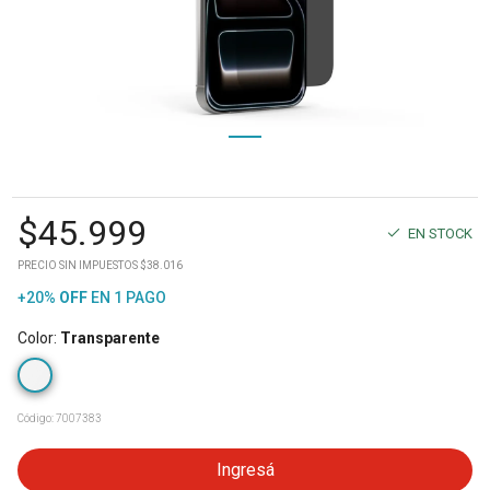
$
45.999
EN STOCK
PRECIO SIN IMPUESTOS $38.016
+20%
OFF
EN 1 PAGO
Color
:
Transparente
Código:
7007383
Ingresá