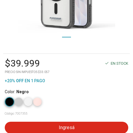
$
39.999
EN STOCK
PRECIO SIN IMPUESTOS $33.057
+20%
OFF
EN 1 PAGO
Color
:
Negro
Código:
7007355
Ingresá