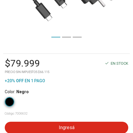
$
79.999
EN STOCK
PRECIO SIN IMPUESTOS $66.115
+20%
OFF
EN 1 PAGO
Color
:
Negro
Código:
7006632
Ingresá