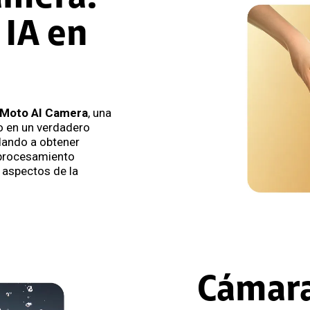
 IA en
Moto AI Camera
, una
o en un verdadero
dando a obtener
 procesamiento
s aspectos de la
Cámara