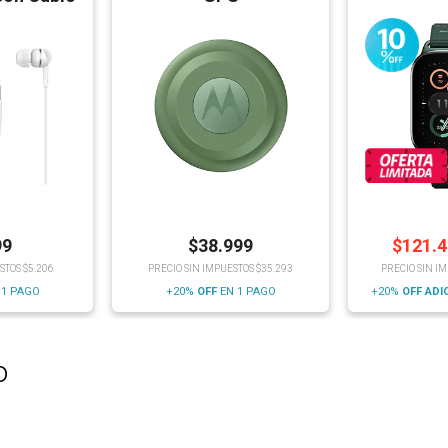
99
$
38.999
$
121.
STOS $5.206
PRECIO SIN IMPUESTOS $35.293
PRECIO SIN I
 1 PAGO
+20%
OFF
EN 1 PAGO
+20%
OFF
ADI
o