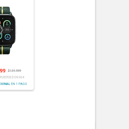
499
$
134.999
MPUESTOS $109.954
CIONAL
EN 1 PAGO