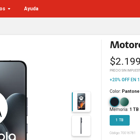
os
Ayuda
Motoro
$
2.19
PRECIO SIN IMPUEST
+20%
OFF
EN 1
Color
:
Pantone
Memoria
:
1 TB
1 TB
Código:
70016781