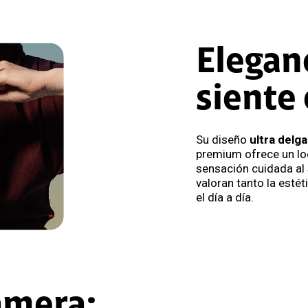
Elegan
siente
Su diseño
ultra delg
premium ofrece un loo
sensación cuidada al 
valoran tanto la est
el día a día.
amera: