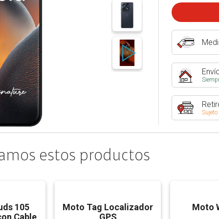
Medi
Envío
Siempr
Retir
Sujeto
amos estos productos
uds 105
Moto Tag Localizador
Moto W
con Cable
GPS