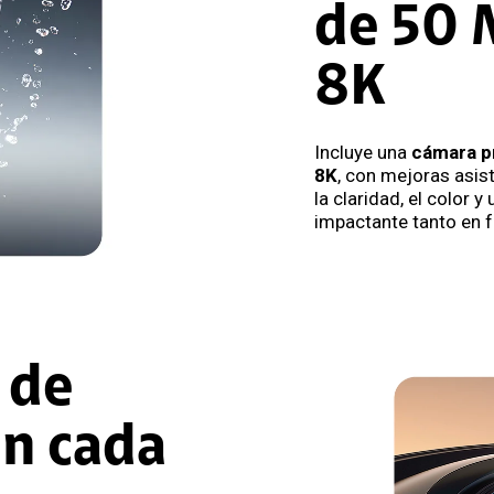
de 50 
8K
Incluye una
cámara p
8K
, con mejoras asis
la claridad, el color 
impactante tanto en 
 de
en cada