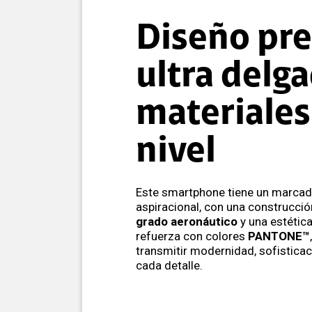
Diseño pr
ultra delg
materiales
nivel
Este smartphone tiene un marca
aspiracional, con una construcci
grado aeronáutico
y una estétic
refuerza con colores
PANTONE™
transmitir modernidad, sofisticac
cada detalle.