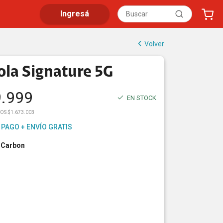
Ingresá
Volver
la Signature 5G
9.999
EN STOCK
OS $1.673.003
 PAGO + ENVÍO GRATIS
 Carbon