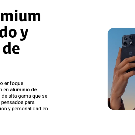
emium
ado y
 de
do enfoque
ón en
aluminio de
a de alta gama que se
, pensados para
ión y personalidad en