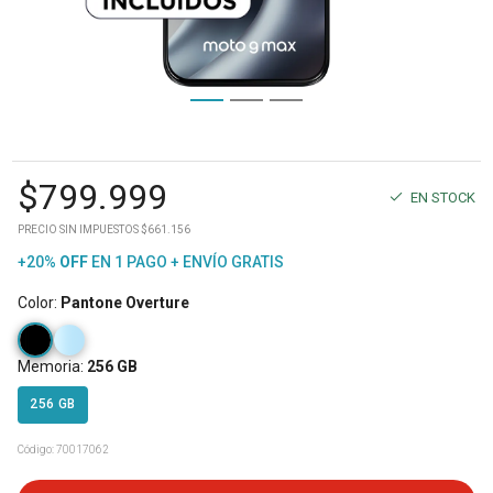
$
799.999
EN STOCK
PRECIO SIN IMPUESTOS $661.156
+20%
OFF
EN 1 PAGO + ENVÍO GRATIS
Color
:
Pantone Overture
Memoria
:
256 GB
256 GB
Código:
70017062