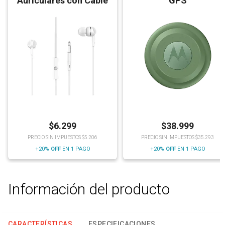
Auriculares con Cable
GPS
$
6.299
$
38.999
PRECIO SIN IMPUESTOS $5.206
PRECIO SIN IMPUESTOS $35.293
+20%
OFF
EN 1 PAGO
+20%
OFF
EN 1 PAGO
Información del producto
CARACTERÍSTICAS
ESPECIFICACIONES