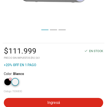
$
111.999
EN STOCK
PRECIO SIN IMPUESTOS $92.561
+20%
OFF
EN 1 PAGO
Color
:
Blanco
Código:
7006830
Ingresá