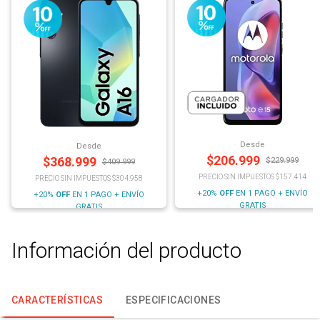
Desde
Desde
$
206.999
$
368.999
$
229.999
$
409.999
PRECIO SIN IMPUESTOS $157.414
PRECIO SIN IMPUESTOS $304.958
+20%
OFF
EN 1 PAGO + ENVÍO
+20%
OFF
EN 1 PAGO + ENVÍO
GRATIS
GRATIS
Información del producto
CARACTERÍSTICAS
ESPECIFICACIONES