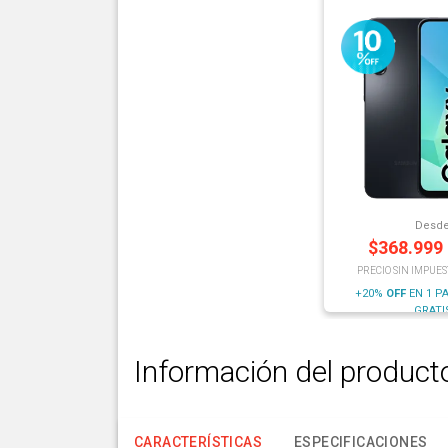
Desd
$
368.999
PRECIO SIN IMPUES
+20%
OFF
EN 1 P
GRATI
Información del product
CARACTERÍSTICAS
ESPECIFICACIONES