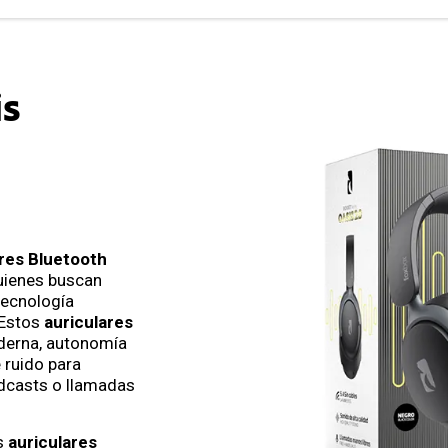
is
res Bluetooth
uienes buscan
tecnología
 Estos
auriculares
derna, autonomía
 ruido para
odcasts o llamadas
os
auriculares