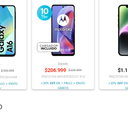
Desde
e
$
206.999
$
1.
$
229.999
$
409.999
PRECIO SIN IMPUESTOS $157.414
PRECIO SIN I
TOS $304.958
+20%
OFF
EN 1 PAGO + ENVÍO
+20%
OFF
EN
AGO + ENVÍO
GRATIS
G
S
o