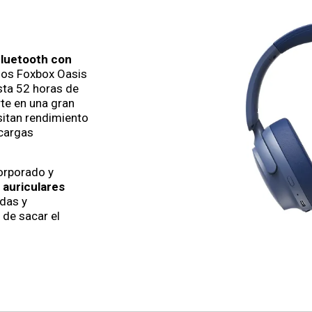
Bluetooth con
 los Foxbox Oasis
sta 52 horas de
te en una gran
sitan rendimiento
cargas
orporado y
s
auriculares
adas y
 de sacar el