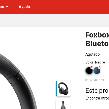
os
Ayuda
Foxbox
Blueto
Agotado
Color
:
Negro
Código:
7007821
Este pr
Encontrá otro