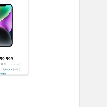
199.999
MPUESTOS $912.547
 1 PAGO + ENVÍO
RATIS