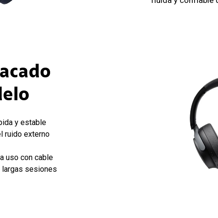
fluida y confiable 
tacado
delo
pida y estable
l ruido externo
ra uso con cable
 largas sesiones