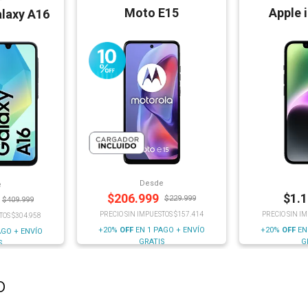
Moto E15
Apple 
laxy A16
Desde
e
$
206.999
$
1.
$
229.999
$
409.999
PRECIO SIN IMPUESTOS $157.414
PRECIO SIN I
TOS $304.958
+20%
OFF
EN 1 PAGO + ENVÍO
+20%
OFF
EN
AGO + ENVÍO
GRATIS
G
S
o