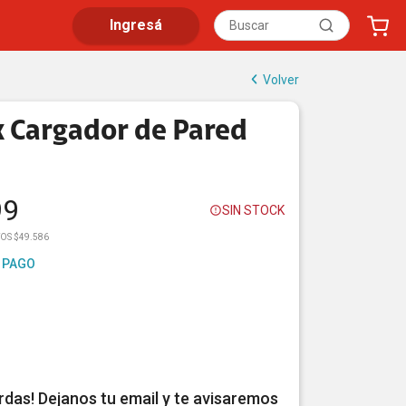
Ingresá
Volver
 Cargador de Pared
99
SIN STOCK
OS $49.586
 PAGO
erdas! Dejanos tu email y te avisaremos