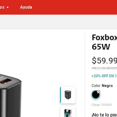
os
Ayuda
Foxbox
65W
$
59.9
PRECIO SIN IMPUEST
+20%
OFF
EN 1
Color
:
Negro
Código:
7006069
¡No te lo pi