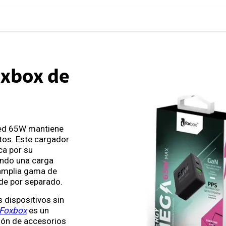
oxbox de
ed 65W mantiene
stos. Este cargador
ca por su
ndo una carga
 amplia gama de
nde por separado.
 dispositivos sin
 Foxbox
es un
ión de accesorios