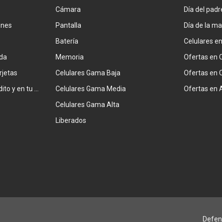
Cámara
Día del padr
ones
Pantalla
Día de la m
Batería
Celulares e
da
Memoria
Ofertas en 
rjetas
Celulares Gama Baja
Ofertas en 
Combiná tarjeta de crédito y en tu factura
Celulares Gama Media
Ofertas en 
Celulares Gama Alta
Liberados
Defen