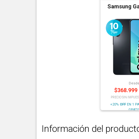
Samsung Ga
Desd
$
368.999
PRECIO SIN IMPUES
+20%
OFF
EN 1 P
GRATI
Información del product