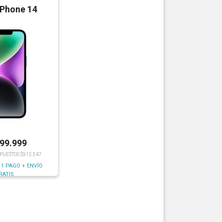
iPhone 14
199.999
MPUESTOS $912.547
 1 PAGO + ENVÍO
RATIS