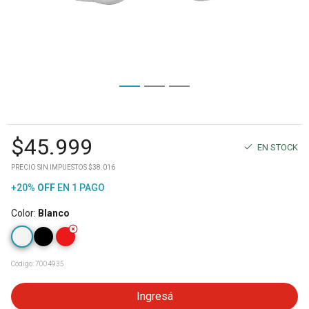
$
45.999
EN STOCK
PRECIO SIN IMPUESTOS $38.016
+20%
OFF
EN 1 PAGO
Color
:
Blanco
Código:
7004935
Ingresá