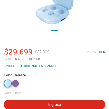
$
29.699
$
32.999
EN STOCK
PRECIO SIN IMPUESTOS $24.545
+20%
OFF
ADICIONAL
EN 1 PAGO
Color
:
Celeste
Código:
7006361
Ingresá