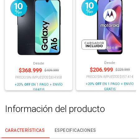
Desde
Desde
$
206.999
$
368.999
$
229.999
$
409.999
PRECIO SIN IMPUESTOS $157.414
PRECIO SIN IMPUESTOS $304.958
+20%
OFF
EN 1 PAGO + ENVÍO
+20%
OFF
EN 1 PAGO + ENVÍO
GRATIS
GRATIS
Información del producto
CARACTERÍSTICAS
ESPECIFICACIONES