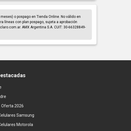
 meses) o pospago en Tienda Online. No válido en
para líneas con plan pospago, sujeta a aprobación
claro.com.ar. AMX Argentina S.A. CUIT: 30-66328849-
Destacadas
e
adre
n Oferta 2026
Celulares Samsung
Celulares Motorola