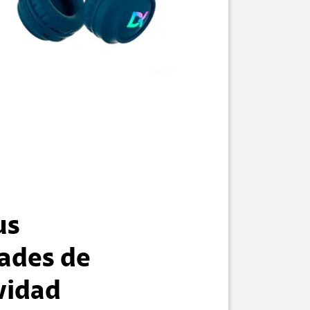
us
ades de
vidad