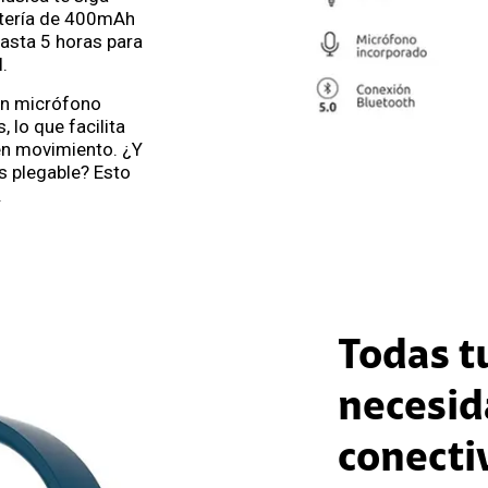
atería de 400mAh
asta 5 horas para
.
un micrófono
 lo que facilita
en movimiento. ¿Y
s plegable? Esto
.
Todas t
necesid
conecti