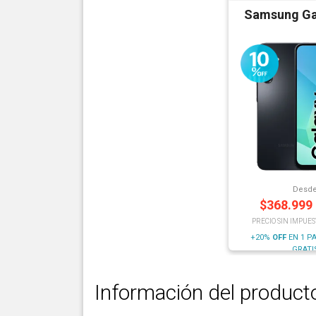
Samsung Ga
Desd
$
368.999
PRECIO SIN IMPUES
+20%
OFF
EN 1 P
GRATI
Información del product