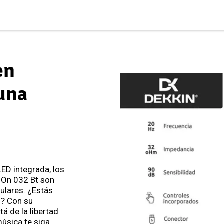
en
 una
LED integrada, los
 On 032 Bt son
ulares. ¿Estás
? Con su
tá de la libertad
música te siga