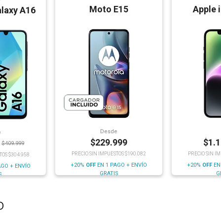
Moto E15
Apple 
laxy A16
Desde
e
$
229.999
$
1.
$
409.999
PRECIO SIN IMPUESTOS $190.082
PRECIO SIN I
TOS $304.958
+20%
OFF
EN 1 PAGO + ENVÍO
+20%
OFF
EN
AGO + ENVÍO
GRATIS
G
S
o