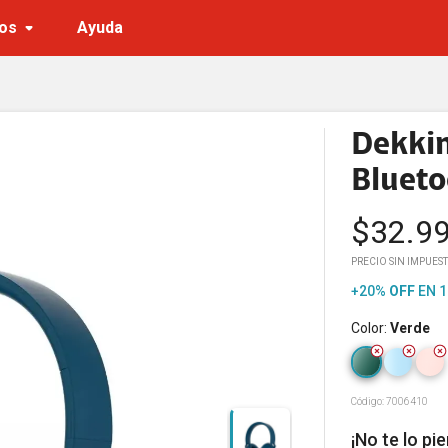
os
Ayuda
Dekkin
Blueto
$
32.9
PRECIO SIN IMPUEST
+20%
OFF
EN 1
Color
:
Verde
Código:
7006410
¡No te lo pi