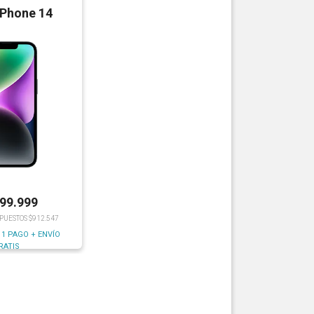
iPhone 14
199.999
MPUESTOS $912.547
 1 PAGO + ENVÍO
RATIS