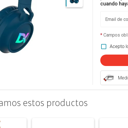
cuando haya
Email de co
*
Campos obli
Acepto 
Medi
amos estos productos