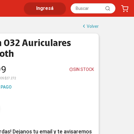
Ingresá
Volver
 032 Auriculares
oth
99
SIN STOCK
OS $27.272
 PAGO
erdas! Dejanos tu email y te avisaremos