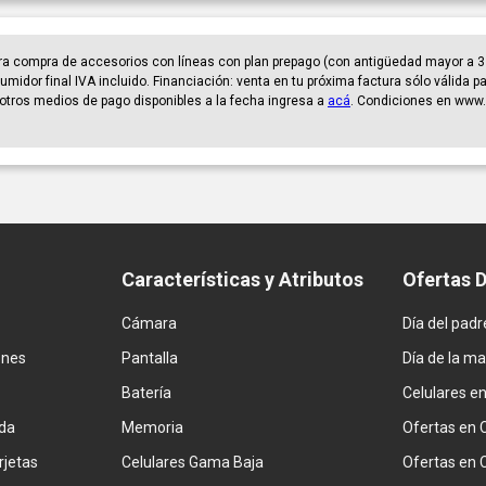
ra compra de accesorios con líneas con plan prepago (con antigüedad mayor a 3
umidor final IVA incluido. Financiación: venta en tu próxima factura sólo válida 
er otros medios de pago disponibles a la fecha ingresa a
acá
. Condiciones en www.
Características y Atributos
Ofertas 
Cámara
Día del padr
ones
Pantalla
Día de la m
Batería
Celulares e
da
Memoria
Ofertas en 
rjetas
Celulares Gama Baja
Ofertas en 