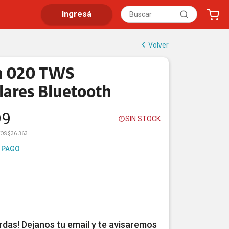
Ingresá
Volver
n 020 TWS
lares Bluetooth
99
SIN STOCK
OS $36.363
 PAGO
erdas! Dejanos tu email y te avisaremos