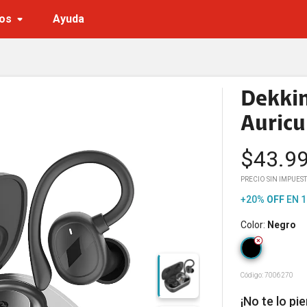
os
Ayuda
Dekki
Auricu
$
43.9
PRECIO SIN IMPUEST
+20%
OFF
EN 1
Color
:
Negro
Código:
7006270
¡No te lo pi