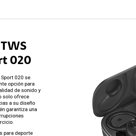
s TWS
rt 020
 Sport 020 se
nte opción para
lidad de sonido y
 solo ofrece
ias a su diseño
én garantiza una
errupciones
rcicio.
s para deporte