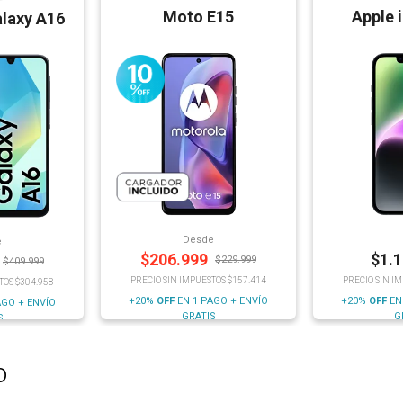
Moto E15
Apple 
laxy A16
Desde
e
$
206.999
$
1.
$
229.999
$
409.999
PRECIO SIN IMPUESTOS $157.414
PRECIO SIN I
TOS $304.958
+20%
OFF
EN 1 PAGO + ENVÍO
+20%
OFF
EN
AGO + ENVÍO
GRATIS
G
S
o