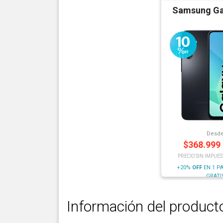
Samsung Ga
Desd
$
368.999
PRECIO SIN IMPUES
+20%
OFF
EN 1 P
GRATI
Información del product