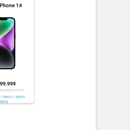
iPhone 14
199.999
MPUESTOS $912.547
 1 PAGO + ENVÍO
RATIS