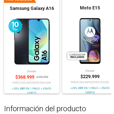
Moto E15
Samsung Galaxy A16
Desde
Desde
$
229.999
$
368.999
$
409.999
PRECIO SIN IMPUESTOS $190.082
PRECIO SIN IMPUESTOS $304.958
+20%
OFF
EN 1 PAGO + ENVÍO
+20%
OFF
EN 1 PAGO + ENVÍO
GRATIS
GRATIS
Información del producto