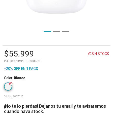
$
55.999
SIN STOCK
PRECIO SIN IMPUESTOS $46.280
+20%
OFF
EN 1 PAGO
Color
:
Blanco
Código:
7007115
¡No te lo pierdas! Dejanos tu email y te avisaremos
cuando haya stock.