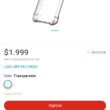
$
1.999
EN STOCK
PRECIO SIN IMPUESTOS $1.652
+20%
OFF
EN 1 PAGO
Color
:
Transparente
Código:
7007007
Ingresá