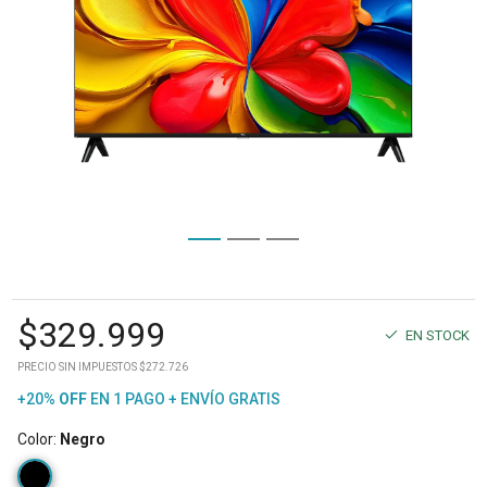
$
329.999
EN STOCK
PRECIO SIN IMPUESTOS $272.726
+20%
OFF
EN 1 PAGO + ENVÍO GRATIS
Color
:
Negro