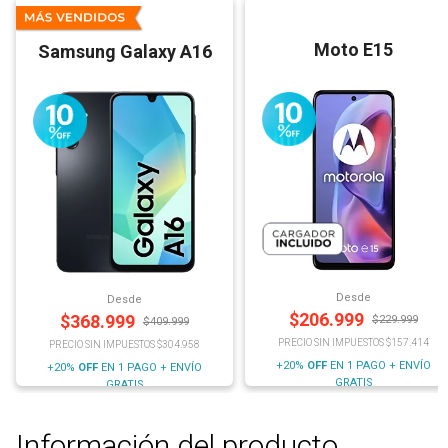
Moto E15
Samsung Galaxy A16
Desde
Desde
$
206.999
$
368.999
$
229.999
$
409.999
PRECIO SIN IMPUESTOS $157.414
PRECIO SIN IMPUESTOS $304.958
+20%
OFF
EN 1 PAGO + ENVÍO
+20%
OFF
EN 1 PAGO + ENVÍO
GRATIS
GRATIS
Información del producto