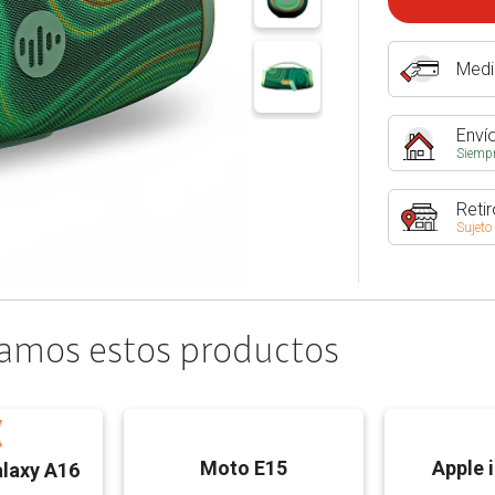
Medi
Envío
Siempr
Retir
Sujeto
amos estos productos
Moto E15
Apple 
laxy A16