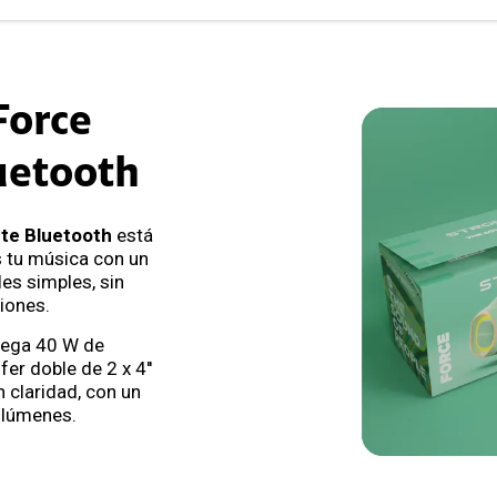
Force
uetooth
te Bluetooth
está
 tu música con un
es simples, sin
iones.
trega 40 W de
r doble de 2 x 4''
 claridad, con un
olúmenes.