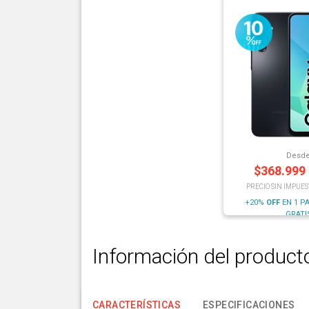
Desd
$
368.999
PRECIO SIN IMPUES
+20%
OFF
EN 1 P
GRATI
Información del product
CARACTERÍSTICAS
ESPECIFICACIONES