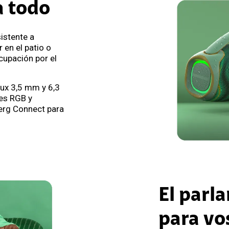
a todo
istente a
 en el patio o
cupación por el
ux 3,5 mm y 6,3
ces RGB y
erg Connect para
El parla
para vo