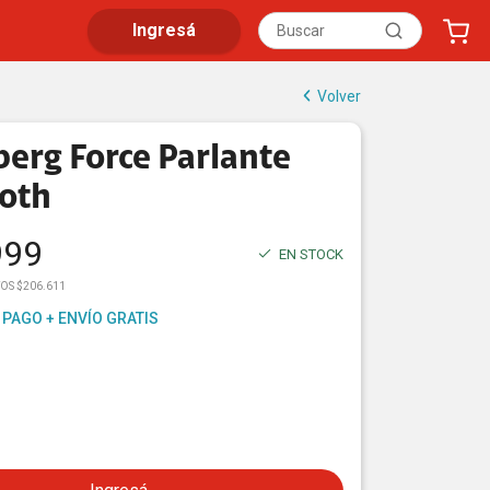
Ingresá
Volver
erg Force Parlante
oth
999
EN STOCK
TOS $206.611
 PAGO + ENVÍO GRATIS