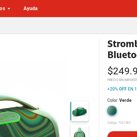
a
os
Ayuda
Stromb
Blueto
$
249.
PRECIO SIN IMPUES
+20%
OFF
EN 1
Color
:
Verde
Código:
7007465