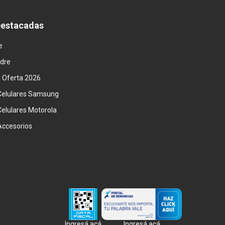
Destacadas
e
adre
n Oferta 2026
Celulares Samsung
Celulares Motorola
Accesorios
Ingresá acá
Ingresá acá