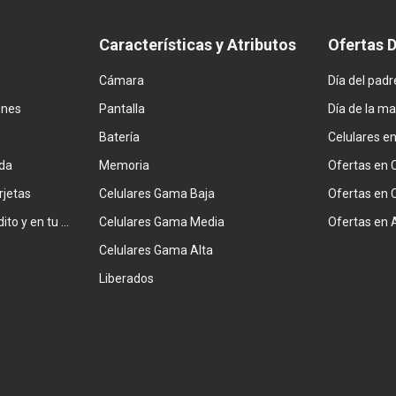
Características y Atributos
Ofertas 
Cámara
Día del padr
ones
Pantalla
Día de la m
Batería
Celulares e
da
Memoria
Ofertas en 
rjetas
Celulares Gama Baja
Ofertas en 
Combiná tarjeta de crédito y en tu factura
Celulares Gama Media
Ofertas en 
Celulares Gama Alta
Liberados