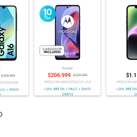
Desde
e
$
206.999
$
1.
$
229.999
$
409.999
PRECIO SIN IMPUESTOS $157.414
PRECIO SIN I
TOS $304.958
+20%
OFF
EN 1 PAGO + ENVÍO
+20%
OFF
EN
AGO + ENVÍO
GRATIS
G
S
o