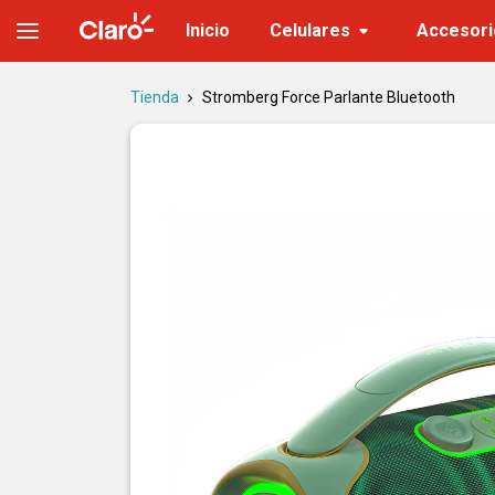
Stromberg Force Parlante Bluetooth | 40 W, IPX4 y 9 h de baterí
Inicio
Celulares
Accesori
Tienda
Stromberg Force Parlante Bluetooth