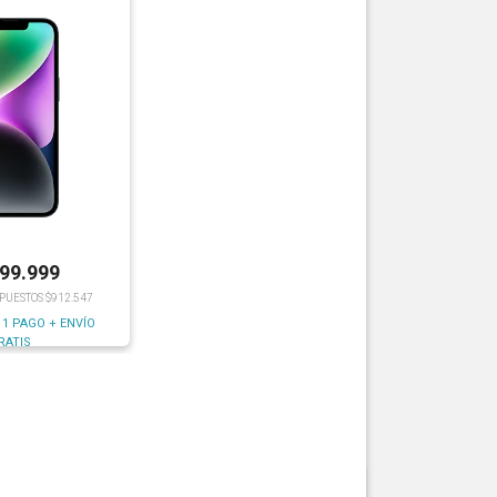
199.999
MPUESTOS $912.547
 1 PAGO + ENVÍO
RATIS