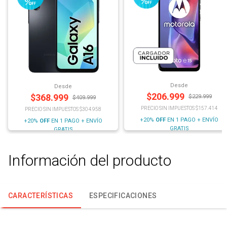
Desde
Desde
$
206.999
$
368.999
$
229.999
$
409.999
PRECIO SIN IMPUESTOS $157.414
PRECIO SIN IMPUESTOS $304.958
+20%
OFF
EN 1 PAGO + ENVÍO
+20%
OFF
EN 1 PAGO + ENVÍO
GRATIS
GRATIS
Información del producto
CARACTERÍSTICAS
ESPECIFICACIONES