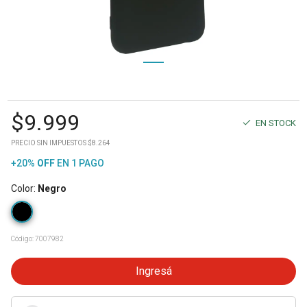
$
9.999
EN STOCK
PRECIO SIN IMPUESTOS $8.264
+20%
OFF
EN 1 PAGO
Color
:
Negro
Código:
7007982
Ingresá