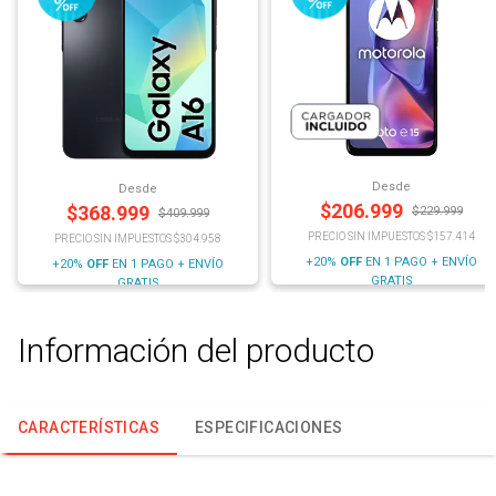
Desde
Desde
$
206.999
$
368.999
$
229.999
$
409.999
PRECIO SIN IMPUESTOS $157.414
PRECIO SIN IMPUESTOS $304.958
+20%
OFF
EN 1 PAGO + ENVÍO
+20%
OFF
EN 1 PAGO + ENVÍO
GRATIS
GRATIS
Información del producto
CARACTERÍSTICAS
ESPECIFICACIONES