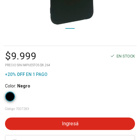
$
9.999
EN STOCK
PRECIO SIN IMPUESTOS $8.264
+20%
OFF
EN 1 PAGO
Color
:
Negro
Código:
7007283
Ingresá