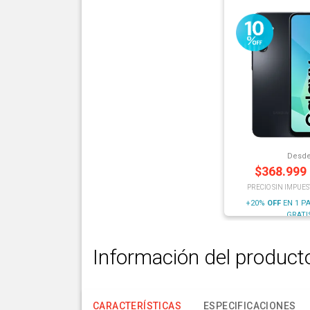
Desd
$
368.999
PRECIO SIN IMPUES
+20%
OFF
EN 1 P
GRATI
Información del product
CARACTERÍSTICAS
ESPECIFICACIONES