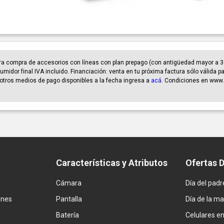
ra compra de accesorios con líneas con plan prepago (con antigüedad mayor a 3
umidor final IVA incluido. Financiación: venta en tu próxima factura sólo válida 
er otros medios de pago disponibles a la fecha ingresa a
acá
. Condiciones en www.
Características y Atributos
Ofertas 
Cámara
Día del padr
ones
Pantalla
Día de la m
Batería
Celulares e