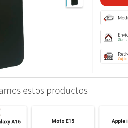
Medi
Envío
Siempr
Retir
Sujeto
amos estos productos
Moto E15
Apple 
laxy A16