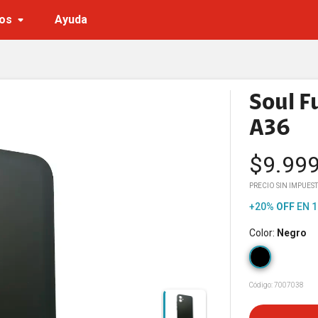
os
Ayuda
Soul F
A36
$
9.99
PRECIO SIN IMPUEST
+20%
OFF
EN 1
Color
:
Negro
Código:
7007038