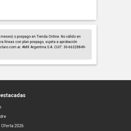
 meses) o pospago en Tienda Online. No válido en
para líneas con plan pospago, sujeta a aprobación
claro.com.ar. AMX Argentina S.A. CUIT: 30-66328849-
Destacadas
e
adre
n Oferta 2026