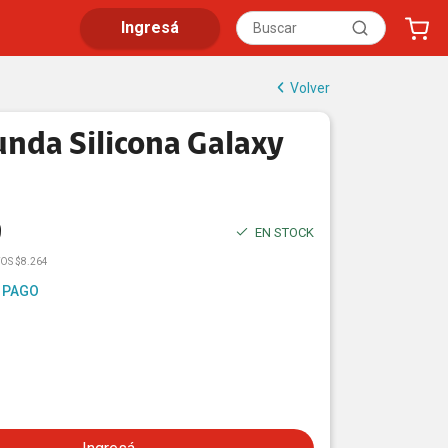
Ingresá
Volver
unda Silicona Galaxy
9
EN STOCK
OS $8.264
 PAGO