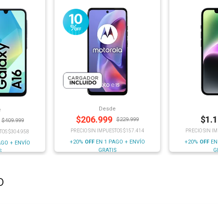
Desde
e
$
206.999
$
1.
$
229.999
$
409.999
PRECIO SIN IMPUESTOS $157.414
PRECIO SIN I
TOS $304.958
+20%
OFF
EN 1 PAGO + ENVÍO
+20%
OFF
EN
AGO + ENVÍO
GRATIS
G
S
o