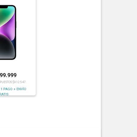
199.999
MPUESTOS $912.547
 1 PAGO + ENVÍO
RATIS