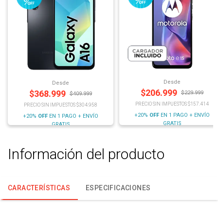
Desde
Desde
$
206.999
$
368.999
$
229.999
$
409.999
PRECIO SIN IMPUESTOS $157.414
PRECIO SIN IMPUESTOS $304.958
+20%
OFF
EN 1 PAGO + ENVÍO
+20%
OFF
EN 1 PAGO + ENVÍO
GRATIS
GRATIS
Información del producto
CARACTERÍSTICAS
ESPECIFICACIONES