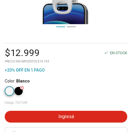
$
12.999
EN STOCK
PRECIO SIN IMPUESTOS $10.743
+20%
OFF
EN 1 PAGO
Color
:
Blanco
Código:
7007349
Ingresá