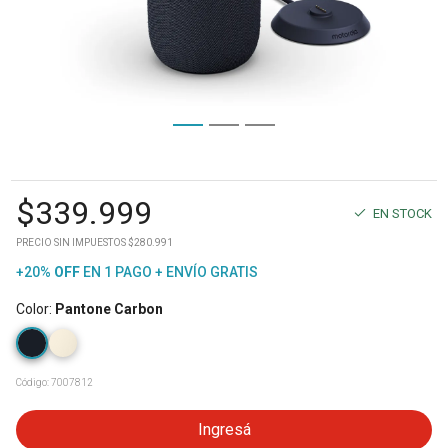
$
339.999
EN STOCK
PRECIO SIN IMPUESTOS $280.991
+20%
OFF
EN 1 PAGO + ENVÍO GRATIS
Color
:
Pantone Carbon
Código:
7007812
Ingresá