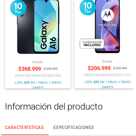
Desde
Desde
$
206.999
$
368.999
$
229.999
$
409.999
PRECIO SIN IMPUESTOS $157.414
PRECIO SIN IMPUESTOS $304.958
+20%
OFF
EN 1 PAGO + ENVÍO
+20%
OFF
EN 1 PAGO + ENVÍO
GRATIS
GRATIS
Información del producto
CARACTERÍSTICAS
ESPECIFICACIONES