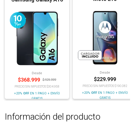
Desde
Desde
$
229.999
$
368.999
$
409.999
PRECIO SIN IMPUESTOS $190.082
PRECIO SIN IMPUESTOS $304.958
+20%
OFF
EN 1 PAGO + ENVÍO
+20%
OFF
EN 1 PAGO + ENVÍO
GRATIS
GRATIS
Información del producto