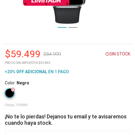
$
59.499
$
84.999
SIN STOCK
PRECIO SIN IMPUESTOS $53.845
+20%
OFF
ADICIONAL
EN 1 PAGO
Color
:
Negro
Código:
7006880
¡No te lo pierdas! Dejanos tu email y te avisaremos
cuando haya stock.