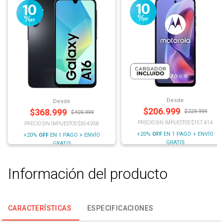
Desde
Desde
$
206.999
$
368.999
$
229.999
$
409.999
PRECIO SIN IMPUESTOS $157.414
PRECIO SIN IMPUESTOS $304.958
+20%
OFF
EN 1 PAGO + ENVÍO
+20%
OFF
EN 1 PAGO + ENVÍO
GRATIS
GRATIS
Información del producto
CARACTERÍSTICAS
ESPECIFICACIONES