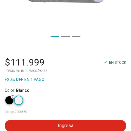
$
111.999
EN STOCK
PRECIO SIN IMPUESTOS $92.561
+20%
OFF
EN 1 PAGO
Color
:
Blanco
Código:
7006830
Ingresá