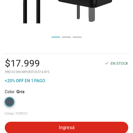
$
17.999
EN STOCK
PRECIO SIN IMPUESTOS $14.875
+20%
OFF
EN 1 PAGO
Color
:
Gris
Código:
7008053
Ingresá