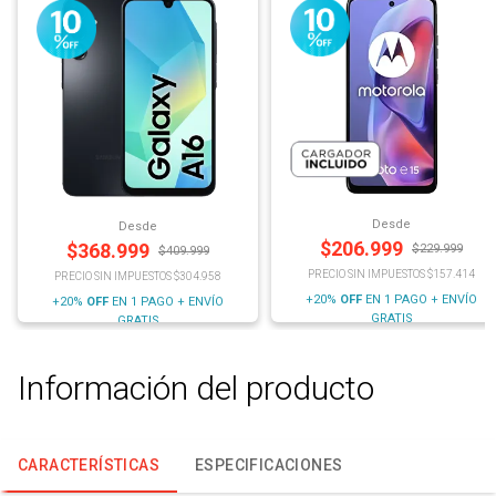
Desde
Desde
$
206.999
$
368.999
$
229.999
$
409.999
PRECIO SIN IMPUESTOS $157.414
PRECIO SIN IMPUESTOS $304.958
+20%
OFF
EN 1 PAGO + ENVÍO
+20%
OFF
EN 1 PAGO + ENVÍO
GRATIS
GRATIS
Información del producto
CARACTERÍSTICAS
ESPECIFICACIONES