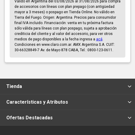
Válido en Argentina del 03/08/2026 al 31/08/2026 para compra
de accesorios con líneas con plan prepago (con antigüedad
mayor a 3 meses) o pospago en Tienda Online. No válido en
Tierra del Fuego. Origen: Argentina. Precios para consumidor
final IVA incluido. Financiación: venta en tu próxima factura
sólo válida para líneas con plan pospago, sujeta a aprobación
crediticia del cliente y al valor del accesorio, para ver otros
medios de pago disponibles a la fecha ingresa a
acá
.
Condiciones en www.claro.com.ar. AMX Argentina S.A. CUIT:
30-66328849-7 Av. de Mayo 878 CABA, Tel.: 0800-123-0611.
Tienda
Características y Atributos
Ofertas Destacadas