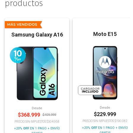
productos
Moto E15
Samsung Galaxy A16
Desde
Desde
$
229.999
$
368.999
$
409.999
PRECIO SIN IMPUESTOS $190.082
PRECIO SIN IMPUESTOS $304.958
+20%
OFF
EN 1 PAGO + ENVÍO
+20%
OFF
EN 1 PAGO + ENVÍO
GRATIS