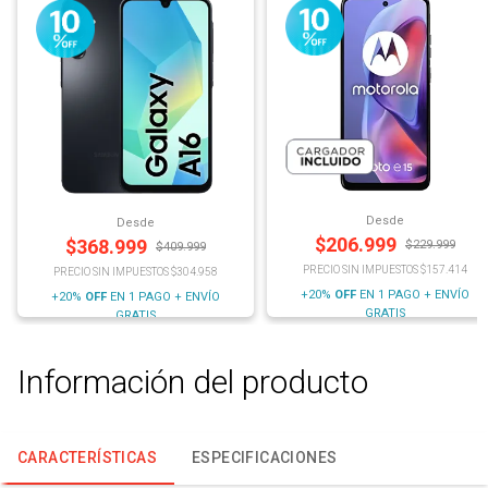
Desde
Desde
$
206.999
$
368.999
$
229.999
$
409.999
PRECIO SIN IMPUESTOS $157.414
PRECIO SIN IMPUESTOS $304.958
+20%
OFF
EN 1 PAGO + ENVÍO
+20%
OFF
EN 1 PAGO + ENVÍO
GRATIS
GRATIS
Información del producto
CARACTERÍSTICAS
ESPECIFICACIONES