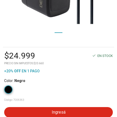
$
24.999
EN STOCK
PRECIO SIN IMPUESTOS $20.660
+20%
OFF
EN 1 PAGO
Color
:
Negro
Código:
7006363
Ingresá