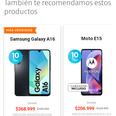
También te recomendamos estos
productos
Moto E15
Samsung Galaxy A16
Desde
Desde
$
206.999
$
368.999
$
229.999
$
409.999
PRECIO SIN IMPUESTOS $157.414
PRECIO SIN IMPUESTOS $304.958