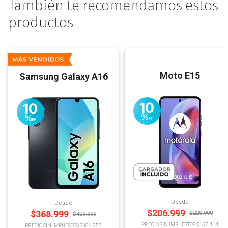
También te recomendamos estos
productos
Moto E15
Samsung Galaxy A16
Desde
Desde
$
206.999
$
368.999
$
229.999
$
409.999
PRECIO SIN IMPUESTOS $157.414
PRECIO SIN IMPUESTOS $304.958