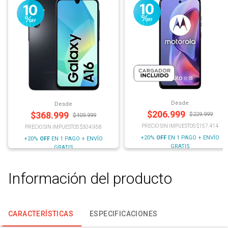
Desde
Desde
$
206.999
$
368.999
$
229.999
$
409.999
PRECIO SIN IMPUESTOS $157.414
PRECIO SIN IMPUESTOS $304.958
+20%
OFF
EN 1 PAGO + ENVÍO
+20%
OFF
EN 1 PAGO + ENVÍO
GRATIS
GRATIS
Información del producto
CARACTERÍSTICAS
ESPECIFICACIONES