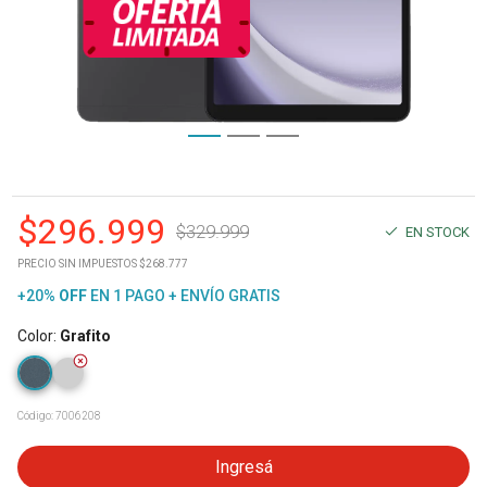
$
296.999
$
329.999
EN STOCK
PRECIO SIN IMPUESTOS $268.777
+20%
OFF
EN 1 PAGO + ENVÍO GRATIS
Color
:
Grafito
Código:
7006208
Ingresá