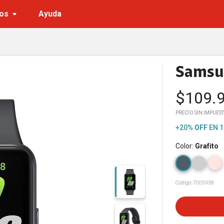
os
Ayuda
Samsun
$
109.
PRECIO SIN IMPUEST
+20%
OFF
EN 1
Color
:
Grafito
Código:
7005938