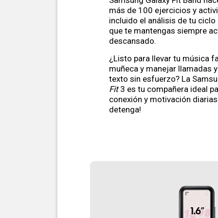
Samsung Galaxy Fit Band hac
más de 100 ejercicios y activ
incluido el análisis de tu cicl
que te mantengas siempre act
descansado.
¿Listo para llevar tu música fa
muñeca y manejar llamadas 
texto sin esfuerzo? La Sams
Fit
3 es tu compañera ideal p
conexión y motivación diarias
detenga!