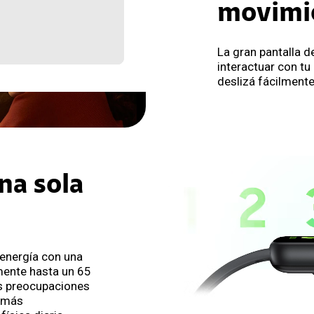
movimi
La gran pantalla d
interactuar con tu 
deslizá fácilment
na sola
 energía con una
mente hasta un 65
s preocupaciones
y más