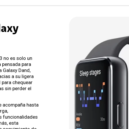
laxy
3 no es solo un
a pensada para
la Galaxy Dand,
cias a su ligera
l para chequear
s sin perder el
 te acompaña hasta
rga,
s funcionalidades
más, esta