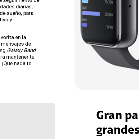
e seguimiento de
idades diarias,
o de sueño, para
ivo y
vorita en la
y mensajes de
ung
Galaxy Band
ara mantener tu
. ¡Que nada te
Gran pa
grande