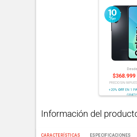
Desd
$
368.999
PRECIO SIN IMPUES
+20%
OFF
EN 1 P
GRATI
Información del product
CARACTERÍSTICAS
ESPECIFICACIONES