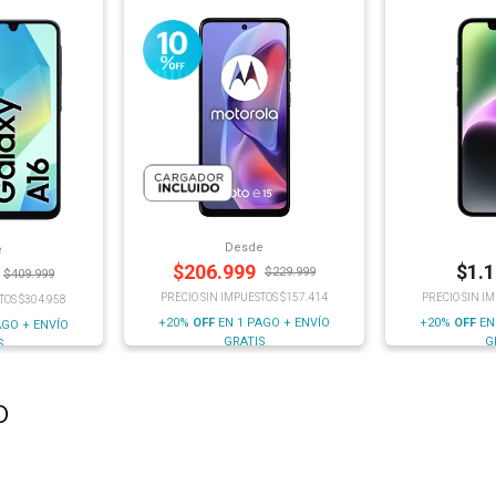
Desde
e
$
206.999
$
1.
$
229.999
$
409.999
PRECIO SIN IMPUESTOS $157.414
PRECIO SIN I
TOS $304.958
+20%
OFF
EN 1 PAGO + ENVÍO
+20%
OFF
EN
AGO + ENVÍO
GRATIS
G
S
o