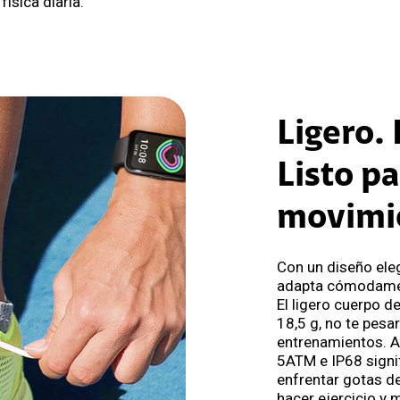
física diaria.
Ligero.
Listo pa
movimi
Con un diseño eleg
adapta cómodament
El ligero cuerpo d
18,5 g, no te pesa
entrenamientos. A
5ATM e IP68 signi
enfrentar gotas de
hacer ejercicio y