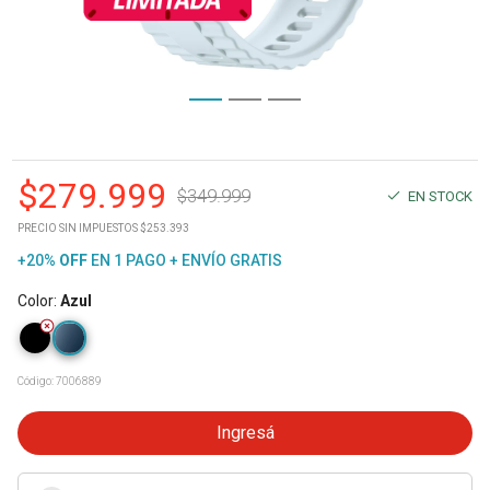
$
279.999
$
349.999
EN STOCK
PRECIO SIN IMPUESTOS $253.393
+20%
OFF
EN 1 PAGO + ENVÍO GRATIS
Color
:
Azul
Código:
7006889
Ingresá