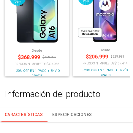
Desde
Desde
$
206.999
$
368.999
$
229.999
$
409.999
PRECIO SIN IMPUESTOS $157.414
PRECIO SIN IMPUESTOS $304.958
+20%
OFF
EN 1 PAGO + ENVÍO
+20%
OFF
EN 1 PAGO + ENVÍO
GRATIS
GRATIS
Información del producto
CARACTERÍSTICAS
ESPECIFICACIONES